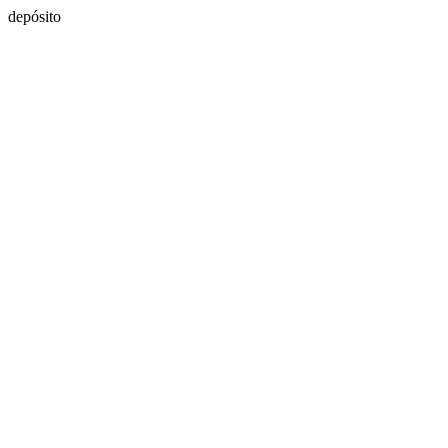
depósito