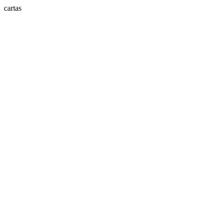
cartas